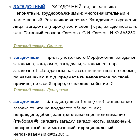
ЗАГАДОЧНЫЙ
— ЗАГАДОЧНЫЙ, ая, ое; чен, чна.
3
Непонятный, труднообъяснимый; многозначительный и
таинственный. Загадочное явление. Загадочное выражение
лица. Загадочно (нареч.) вести себя. | сущ. загадочность, и,
жен. Толковый словарь Ожегова. С.И. Ожегов, Н.Ю.&#8230;
…
Толковый словарь Ожегова
загадочный
— прил., употр. часто Морфология: загадочен,
4
загадочна, загадочно, загадочны; загадочнее; нар.
загадочно 1. Загадочным называют непонятный по форме,
по назначению и т. д. предмет или непонятное по своей
причине, по своей природе явление, событие. Я …
Толковый словарь Дмитриева
загадочный
— ▲ недоступный ↑ для (чего), объяснение
5
загадка то, что не поддается объяснению;
неправдоподобие; заинтриговывающее непонимание
(глубокая #). загадать загадку. загадочность. загадочный.
невероятный. энигматический. иррациональный.
непознаваемый.&#8230; …